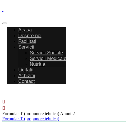
Acasa
Despre noi
Facilitati
Servicii
Servicii Sociale
Servicii Medicale
Nutritia
Licitatii
Achizitii
Contact
Formular T (propunere tehnica) Anunt 2
Formular T (propunere tehnica)