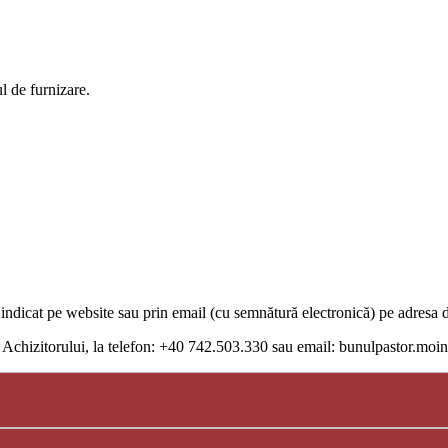
l de furnizare.
ului indicat pe website sau prin email (cu semnătură electronică) pe adr
iul Achizitorului, la telefon: +40 742.503.330 sau email: bunulpastor.m