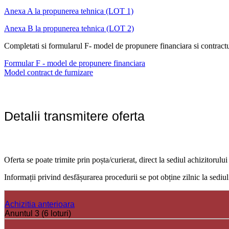
Anexa A la propunerea tehnica (LOT 1)
Anexa B la propunerea tehnica (LOT 2)
Completati si formularul F- model de propunere financiara si contractu
Formular F - model de propunere financiara
Model contract de furnizare
Detalii transmitere oferta
Oferta se poate trimite prin poșta/curierat, direct la sediul achizitor
Informații privind desfășurarea procedurii se pot obține zilnic la sed
Achizitia anterioara
Anuntul 3 (6 loturi)