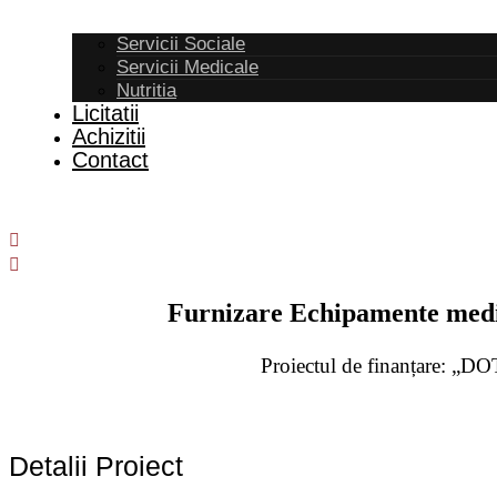
Servicii Sociale
Servicii Medicale
Nutritia
Licitatii
Achizitii
Contact
Furnizare Echipamente medic
Proiectul de finanțar
Detalii Proiect