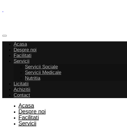
Acasa
Despre noi
Facilitati
Servicii
Servicii Sociale
Servicii Medicale
Nutritia
Licitatii
Achizitii
Contact
Acasa
Despre noi
Facilitati
Servicii