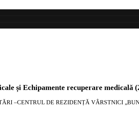
ale și Echipamente recuperare medicală (2 l
e: „DOTĂRI –CENTRUL DE REZIDENȚĂ VÂRSTNICI „