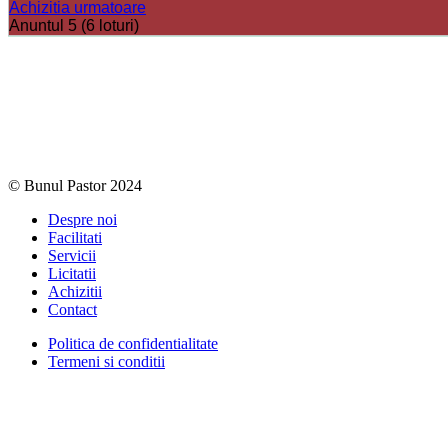
Achizitia urmatoare
Anuntul 5 (6 loturi)
© Bunul Pastor 2024
Despre noi
Facilitati
Servicii
Licitatii
Achizitii
Contact
Politica de confidentialitate
Termeni si conditii